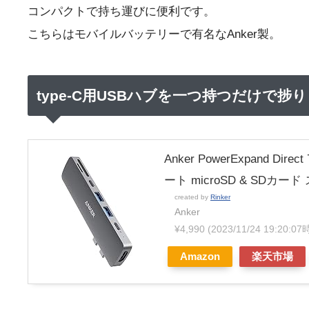
コンパクトで持ち運びに便利です。
こちらはモバイルバッテリーで有名なAnker製。
type-C用USBハブを一つ持つだけで捗
Anker PowerExpand Di
ート microSD & SDカー
created by
Rinker
Anker
¥4,990
(2023/11/24 19:20:
Amazon
楽天市場