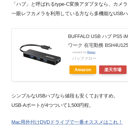
「ハブ」と呼ばれるtype-C変換アダプタなら、カメ
一眼レフカメラを利用している方なら多機能なUSB
BUFFALO USB ハブ PS5 
ワーク 在宅勤務 BSH4U125
created by
Rinker
バッファロー
Amazon
楽天市場
シンプルなUSBハブなら値段も安くておすすめ。
USB-Aポートが4つついて1,500円程。
Mac用外付けDVDドライブで一番オススメはこれ！