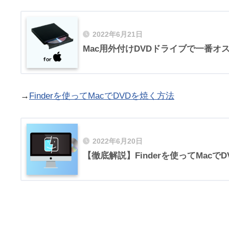
2022年6月21日
Mac用外付けDVDドライブで一番オ
→
Finderを使ってMacでDVDを焼く方法
2022年6月20日
【徹底解説】Finderを使ってMacで