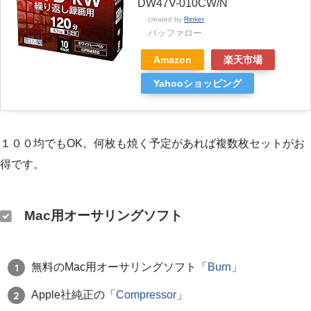
DW47V-010CW/N
created by
Rinker
バッファロー
Amazon
楽天市場
Yahooショッピング
１００均でもOK。何枚も焼く予定があれば複数枚セットがお
得です。
Mac用オーサリングソフト
無料のMac用オーサリングソフト「
Burn
」
Apple社純正の「
C
ompressor
」